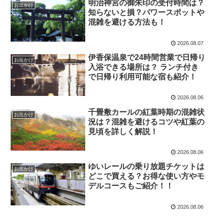
明治神宮の御朱印の受付時間は？
お出かけ
知らないと損？パワースポットや
混雑を避ける方法も！
2026.08.07
伊香保温泉で24時間営業で日帰り
お出かけ
入浴できる場所は？ ランチ付き
で日帰り利用可能な宿も紹介！
2026.08.06
千畳敷カールの紅葉時期の混雑状
お出かけ
況は？混雑を避けるコツや紅葉の
見頃を詳しく解説！
2026.08.06
ゆいレールの乗り放題チケットは
お出かけ
どこで買える？お得な使い方やモ
デルコースもご紹介！！
2026.08.06