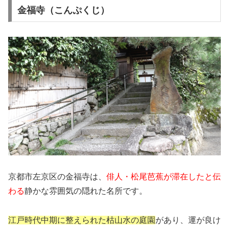
金福寺（こんぷくじ）
京都市左京区の金福寺は、
俳人・松尾芭蕉が滞在したと伝
わる
静かな雰囲気の隠れた名所です。
江戸時代中期に整えられた枯山水の庭園
があり、運が良け