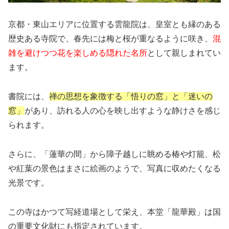
京都・東山エリアに位置する雲龍院は、皇室とも縁のある
歴史ある寺院で、春先には梅と桜が重なるように咲き、
混
雑を避けつつ花を楽しめる隠れた名所
として親しまれてい
ます。
書院には、
禅の思想を象徴する「悟りの窓」と「迷いの
窓」
があり、訪れる人の心を映し出すような静けさを感じ
られます。
さらに、「蓮華の間」から障子越しに眺める椿や灯籠、松
や紅葉の景色はまさに絵画のようで、写真に収めたくなる
光景です。
この寺はかつて写経道場として栄え、本堂「龍華殿」は国
の重要文化財にも指定されています。