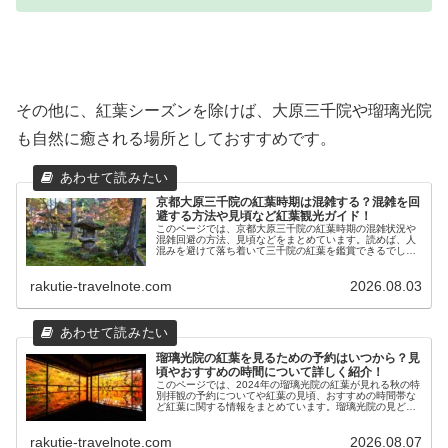
その他に、紅葉シーズンを除けば、大原三千院や瑠璃光院
も自然に癒される場所としておすすめです。
京都大原三千院の紅葉時期は混雑する？混雑を回
避する方法や見頃など紅葉観光ガイド！
このページでは、京都大原三千院の紅葉時期の混雑状況や
混雑回避の方法、見頃などをまとめています。読めば、人
混みを避けて落ち着いて三千院の紅葉を鑑賞できるでしょ
う。三千院の見どころも知れるので、ぜひ読んでみてくだ
さい。
rakutie-travelnote.com
2026.08.03
瑠璃光院の紅葉を見るための予約はいつから？見
頃やおすすめの時間について詳しく紹介！
このページでは、2024年の瑠璃光院の紅葉が見れる秋の特
別拝観の予約についてや紅葉の見頃、おすすめの時間帯な
ど紅葉に関する情報をまとめています。瑠璃光院の見どこ
ろも紹介しているので、訪れる際の参考にしてください
ね。
rakutie-travelnote.com
2026.08.07