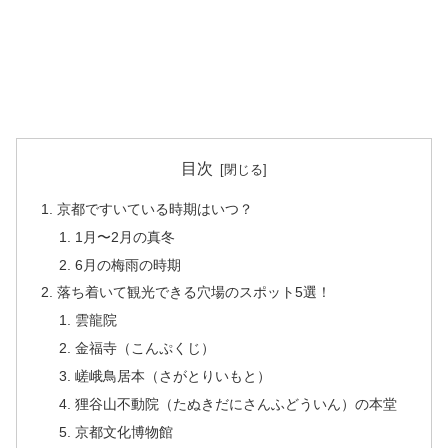
目次
京都ですいている時期はいつ？
1月〜2月の真冬
6月の梅雨の時期
落ち着いて観光できる穴場のスポット5選！
雲龍院
金福寺（こんぷくじ）
嵯峨鳥居本（さがとりいもと）
狸谷山不動院（たぬきだにさんふどういん）の本堂
京都文化博物館