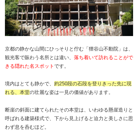
京都の静かな山間にひっそりと佇む「狸谷山不動院」は、
観光客で賑わう名所とは違い、
落ち着いて訪れることがで
きる隠れた名スポット
です。
境内はとても静かで、
約250段の石段を登りきった先に現
れる、本堂
の壮麗な姿は一見の価値があります。
断崖の斜面に建てられたその本堂は、いわゆる懸崖造りと
呼ばれる建築様式で、下から見上げると迫力と美しさに思
わず息を呑むほど。