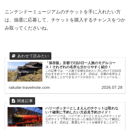
ニンテンドーミュージアムのチケットを手に入れたい方
は、抽選に応募して、チケットを購入するチャンスをつか
み取ってくださいね。
「保存版」京都で2泊3日一人旅のモデルコー
ス！それぞれの名所も分かりやすく紹介！
この記事では、一人旅で京都を訪れたい方に向けて2泊3日
のおすすめコースを紹介します。読めば、京都の名所を上
手に巡ることができるコースが分かり、スケジュールも組
みやすくなるでしょう。京都の旅行を計画している方はぜ
ひ、お役立てください。
rakutie-travelnote.com
2026.07.28
ハリーポッターとしまえんのチケットは取れな
い？確実に予約したい方必見予約ガイド！
このページでは、ハリーポッターとしまえんのチケットが
公式サイトで予約できなかった場合の方法について解説し
ています。読めば、最適なチケットを確保することができ
るでしょう。