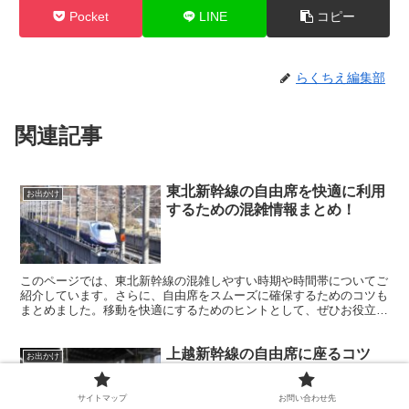
Pocket
LINE
コピー
らくちえ編集部
関連記事
東北新幹線の自由席を快適に利用
お出かけ
するための混雑情報まとめ！
このページでは、東北新幹線の混雑しやすい時期や時間帯についてご
紹介しています。さらに、自由席をスムーズに確保するためのコツも
まとめました。移動を快適にするためのヒントとして、ぜひお役立て
ください！
上越新幹線の自由席に座るコツ
お出かけ
は？混雑する日時や便利なサービ
スも詳しく知れる！
サイトマップ
お問い合わせ先