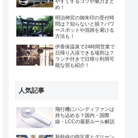
やすくするコツや魅力まと
め！
明治神宮の御朱印の受付時
間は？知らないと損？パワ
ースポットや混雑を避ける
方法も！
伊香保温泉で24時間営業で
日帰り入浴できる場所は？
ランチ付きで日帰り利用可
能な宿も紹介！
人気記事
飛行機にハンディファンは
持ち込める？国内・国際
線・LCCの最新ルール解説
新幹線の指定席とグリーン