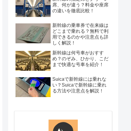
席、何が違う？料金や座席
の違いを徹底比較！
新幹線の乗車券で在来線は
どこまで乗れる？無料で利
用できるのかや注意点も詳
しく解説！
新幹線は何号車がおすす
め？のぞみ、ひかり、こだ
まで快適な号車を紹介！
Suicaで新幹線には乗れな
い？Suicaで新幹線に乗れ
る方法や注意点を解説！