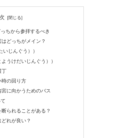
次
どっちから参拝するべき
宮はどっちがメイン？
たいじんぐう））
とようけだいじんぐう））
横丁
い時の回り方
内宮に向かうためのバス
いて
を断られることがある？
はどれが良い？