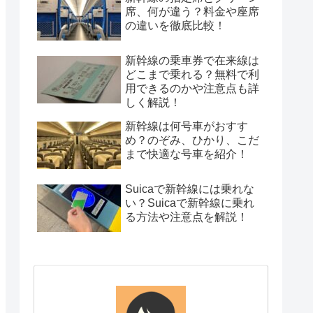
席、何が違う？料金や座席
の違いを徹底比較！
新幹線の乗車券で在来線は
どこまで乗れる？無料で利
用できるのかや注意点も詳
しく解説！
新幹線は何号車がおすす
め？のぞみ、ひかり、こだ
まで快適な号車を紹介！
Suicaで新幹線には乗れな
い？Suicaで新幹線に乗れ
る方法や注意点を解説！