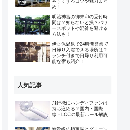
やすくするコツや魅力まと
め！
明治神宮の御朱印の受付時
間は？知らないと損？パワ
ースポットや混雑を避ける
方法も！
伊香保温泉で24時間営業で
日帰り入浴できる場所は？
ランチ付きで日帰り利用可
能な宿も紹介！
人気記事
飛行機にハンディファンは
持ち込める？国内・国際
線・LCCの最新ルール解説
新幹線の指定席とグリーン