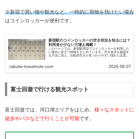
※新宿で買い物や観光など、一時的に荷物を預けたい場合
はコインロッカーが便利です。
新宿駅のコインロッカーの空き状況を知るには？
利用者が少ない穴場も掲載！
このページでは、新宿駅周辺でコインロッカーを利用した
い場合に役立つ情報をまとめています。空き状況を確認す
る方法に加え、比較的空きが見つかりやすい隠れた設置ス
ポットもご紹介。新宿観光で荷物を持ち歩きたくない方や
短時間だけ荷物を預けたい方にとって便利な内容になって
rakutie-travelnote.com
2026.08.07
いますので、ぜひ参考にしてみてください。
富士回遊で行ける観光スポット
富士回遊では、河口湖エリアをはじめ、
様々なスポットに
徒歩やバスなどで行くことが可能
です。