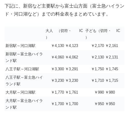
下記に、新宿など主要駅から富士山方面（富士急ハイラン
ド・河口湖など）までの料金表をまとめています。
大人 （切符・ IC
子ども（切符・ IC
）
）
新宿駅～河口湖駅
￥4,130 ￥4,123
￥2,170 ￥2,161
新宿駅～富士急ハイラ
￥4,060 ￥4,062
￥2,130 ￥2,131
ンド駅
八王子駅～河口湖駅
￥3,300 ￥3,291
￥1,750 ￥1,745
八王子駅～富士急ハイ
￥3,230 ￥3,230
￥1,710 ￥1,715
ランド駅
大月駅～河口湖駅
￥1,770 ￥1,761
￥990 ￥980
大月駅～富士急ハイラ
￥1,700 ￥1,700
￥950 ￥950
ンド駅