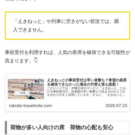
「えきねっと」や列車に空きがない状況では、購
入できません。
事前受付を利用すれば、人気の座席を確保できる可能性が
高まります。👇
えきねっとの事前受付は早い者勝ち？希望の座席
を確保できなかった場合の代替え策も提案！
このページでは、JR東日本のサービス「えきねっと」にお
ける事前受付が、先着順の早い者勝ちで決まるのかどうか
を分かりやすく説明しています。さらに、「えきねっと」
の事前受付を利用しても、新幹線の座席が取れなかったと
きの代替え策についても触れているので、「えきねっと」
rakutie-travelnote.com
2026.07.23
の事前受付を活用してみたい方に役立つ内容となっていま
す。
荷物が多い人向けの席 荷物の心配も安心