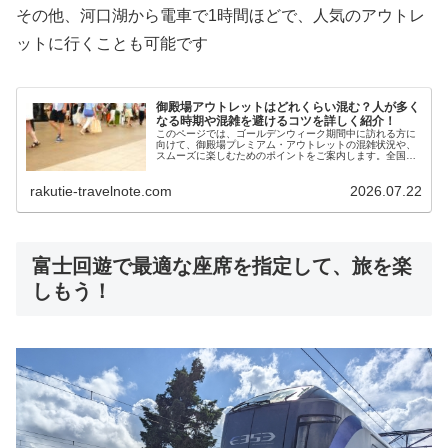
その他、河口湖から電車で1時間ほどで、人気のアウトレ
ットに行くことも可能です
御殿場アウトレットはどれくらい混む？人が多く
なる時期や混雑を避けるコツを詳しく紹介！
このページでは、ゴールデンウィーク期間中に訪れる方に
向けて、御殿場プレミアム・アウトレットの混雑状況や、
スムーズに楽しむためのポイントをご案内します。全国で
も屈指の規模を誇るこのアウトレットモールは、連休中に
は多くの人で賑わい、大変混み合います。連休のお出かけ
rakutie-travelnote.com
2026.07.22
の際にぜひお役立てください。
富士回遊で最適な座席を指定して、旅を楽
しもう！