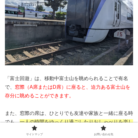
「富士回遊」は、移動中富士山を眺められることで有名
で、
窓際（A席またはD席）に座ると、迫力ある富士山を
存分に眺めることができます。
また、窓際の席は、ひとりでも友達や家族と一緒に座る時
でも、
一人の時間をゆっくり過ごしたりおしゃべりを楽し
んだりするのに最適
と言えるでしょう。
サイトマップ
お問い合わせ先