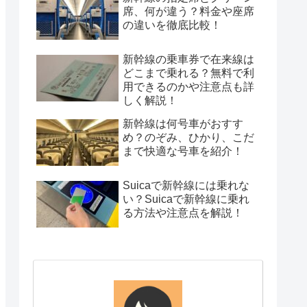
席、何が違う？料金や座席
の違いを徹底比較！
新幹線の乗車券で在来線は
どこまで乗れる？無料で利
用できるのかや注意点も詳
しく解説！
新幹線は何号車がおすす
め？のぞみ、ひかり、こだ
まで快適な号車を紹介！
Suicaで新幹線には乗れな
い？Suicaで新幹線に乗れ
る方法や注意点を解説！