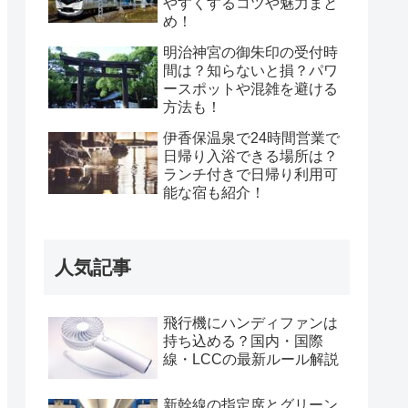
やすくするコツや魅力まと
め！
明治神宮の御朱印の受付時
間は？知らないと損？パワ
ースポットや混雑を避ける
方法も！
伊香保温泉で24時間営業で
日帰り入浴できる場所は？
ランチ付きで日帰り利用可
能な宿も紹介！
人気記事
飛行機にハンディファンは
持ち込める？国内・国際
線・LCCの最新ルール解説
新幹線の指定席とグリーン