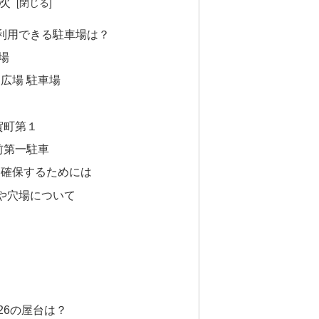
次
利用できる駐車場は？
場
広場 駐車場
賀町第１
駅前第一駐車
を確保するためには
や穴場について
26の屋台は？