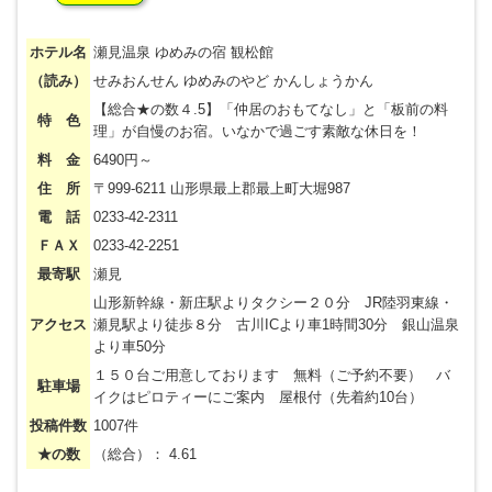
ホテル名
瀬見温泉 ゆめみの宿 観松館
（読み）
せみおんせん ゆめみのやど かんしょうかん
【総合★の数４.5】「仲居のおもてなし」と「板前の料
特 色
理」が自慢のお宿。いなかで過ごす素敵な休日を！
料 金
6490円～
住 所
〒999-6211 山形県最上郡最上町大堀987
電 話
0233-42-2311
ＦＡＸ
0233-42-2251
最寄駅
瀬見
山形新幹線・新庄駅よりタクシー２０分 JR陸羽東線・
アクセス
瀬見駅より徒歩８分 古川ICより車1時間30分 銀山温泉
より車50分
１５０台ご用意しております 無料（ご予約不要） バ
駐車場
イクはピロティーにご案内 屋根付（先着約10台）
投稿件数
1007件
★の数
（総合）： 4.61