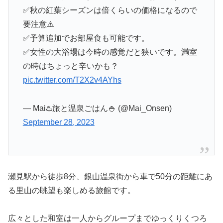
✅秋の紅葉シーズンは倍くらいの価格になるので
要注意⚠️
✅予算追加でお部屋食も可能です。
✅女性の大浴場は今時の感覚だと狭いです。満室
の時はちょっと辛いかも？
pic.twitter.com/T2X2v4AYhs
— Mai♨️旅と温泉ごはん🍚 (@Mai_Onsen)
September 28, 2023
瀬見駅から徒歩8分、銀山温泉街から車で50分の距離にあ
る里山の眺望も楽しめる旅館です。
広々とした和室は一人からグループまでゆっくりくつろ