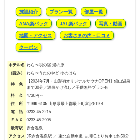
施設紹介
プラン一覧
部屋一覧
ANA楽パック
JAL楽パック
写真・動画
地図・アクセス
お客さまの声・口コミ
クーポン
ホテル名
わらべ唄の宿 湯の原
（読み）
わらべうたのやど ゆのはら
【2024年7月・山形初オリジナルサウナOPEN】銀山温泉
特 色
まで30分／源泉かけ流し／子供無料プラン有
料 金
4730円～
住 所
〒999-6105 山形県最上郡最上町富沢819-4
電 話
0233-45-2215
ＦＡＸ
0233-45-2905
最寄駅
赤倉温泉
アクセス
JR赤倉温泉駅 ／ 東北自動車道 古川ICよりお車で約50分