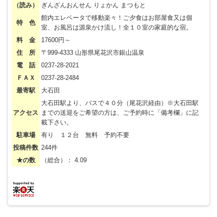
（読み）
ぎんざんおんせん りょかん まつもと
館内エレベータで移動楽々！ご夕食はお部屋食又は個
特 色
室、お風呂は源泉かけ流し！全１０室の家庭的な宿。
料 金
17600円～
住 所
〒999-4333 山形県尾花沢市銀山温泉
電 話
0237-28-2021
ＦＡＸ
0237-28-2484
最寄駅
大石田
大石田駅より、バスで４０分（尾花沢経由）※大石田駅
アクセス
までの送迎をご希望の方は、ご予約時に「備考欄」に記
載下さい。
駐車場
有り １２台 無料 予約不要
投稿件数
244件
★の数
（総合）： 4.09