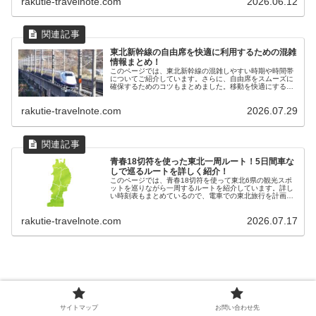
rakutie-travelnote.com
2026.06.12
東北新幹線の自由席を快適に利用するための混雑
情報まとめ！
このページでは、東北新幹線の混雑しやすい時期や時間帯
についてご紹介しています。さらに、自由席をスムーズに
確保するためのコツもまとめました。移動を快適にするた
めのヒントとして、ぜひお役立てください！
rakutie-travelnote.com
2026.07.29
青春18切符を使った東北一周ルート！5日間車な
しで巡るルートを詳しく紹介！
このページでは、青春18切符を使って東北6県の観光スポ
ットを巡りながら一周するルートを紹介しています。詳し
い時刻表もまとめているので、電車での東北旅行を計画し
ている方には必見です。さらに、各駅から行ける注目スポ
ットも知ることができるので、ぜひ読んでみてください。
rakutie-travelnote.com
2026.07.17
スポンサーリンク
サイトマップ
お問い合わせ先