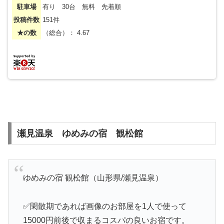
駐車場
有り 30台 無料 先着順
投稿件数
151件
★の数
（総合）： 4.67
瀬見温泉 ゆめみの宿 観松館
ゆめみの宿 観松館（山形県/瀬見温泉）
✅閑散期であれば画像のお部屋を1人で使って
15000円前後で収まるコスパの良いお宿です。