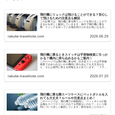
飛行機にリュックは預けることができる？安心し
て預けるための注意点も解説
この記事では、飛行機に乗る際リュックを預けることがで
きるかを詳しく解説していきます。旅行で飛行機に乗る
際、リュックを持っている場合預けられるか気になる方も
いるでしょう。読めば、リュックを預けられるか不安を解
消でき、やるべき準備を知ることもできます。
rakutie-travelnote.com
2026.06.29
飛行機に乗るときスイッチは手荷物検査に引っか
かる？機内に持ち込めるかもご案内！
このページでは飛行機に乗る時、任天堂スイッチは手荷物
検査で止められないかや機内に持ち込んでも大丈夫かな
ど、そんな疑問に答える情報をまとめています。「フライ
ト中に任天堂スイッチで遊べるか不安」と感じる方にもぴ
ったりの内容です。
rakutie-travelnote.com
2026.07.20
飛行機に乗る際スーツケースにペットボトルを入
れても大丈夫？ルールや注意点まとめ！
このページでは、飛行機での移動時に「ペットボトルの飲
み物をスーツケースに入れても問題ないのか？」という疑
問について詳しく解説しています。航空会社ごとのルール
や上手なパッキング方法も紹介しているため、読めば安心
してペットボトル飲料を機内に持ち込んだり、預け荷物に