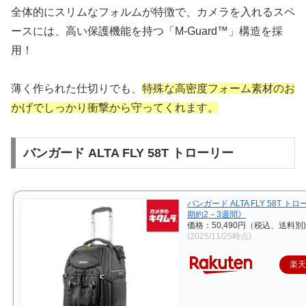
全体的にスリムなフォルムが特徴で、カメラを入れるスペ
ースには、高い保護機能を持つ「M-Guard™」構造を採
用！
薄く作られた仕切りでも、
特殊な高密度フォーム素材のお
かげでしっかり衝撃から守ってくれます。
バンガード ALTA FLY 58T トローリー
バンガード ALTA FLY 58T ト
期約2－3週間》
価格：50,490円（税込、送料別)
(2025/11/25時点)
楽