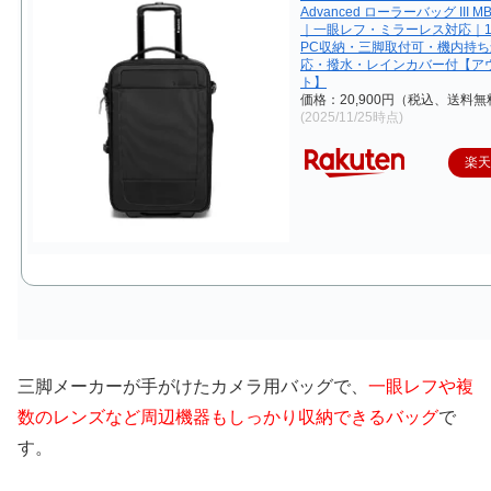
Advanced ローラーバッグ III MB
｜一眼レフ・ミラーレス対応｜1
PC収納・三脚取付可・機内持
応・撥水・レインカバー付【ア
ト】
価格：20,900円（税込、送料無
(2025/11/25時点)
楽
三脚メーカーが手がけたカメラ用バッグで、
一眼レフや複
数のレンズなど周辺機器もしっかり収納できるバッグ
で
す。