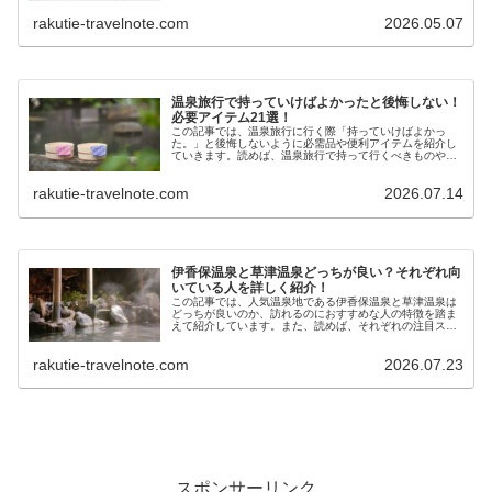
rakutie-travelnote.com
2026.05.07
温泉旅行で持っていけばよかったと後悔しない！
必要アイテム21選！
この記事では、温泉旅行に行く際「持っていけばよかっ
た。」と後悔しないように必需品や便利アイテムを紹介し
ていきます。読めば、温泉旅行で持って行くべきものや旅
行中快適に過ごすためのアイテムが分かります。これらの
アイテムで温泉旅行を快適に楽しむことができるでしょ
rakutie-travelnote.com
2026.07.14
う。
伊香保温泉と草津温泉どっちが良い？それぞれ向
いている人を詳しく紹介！
この記事では、人気温泉地である伊香保温泉と草津温泉は
どっちが良いのか、訪れるのにおすすめな人の特徴を踏ま
えて紹介しています。また、読めば、それぞれの注目スポ
ットや温泉の質も分かるようにまとめています。伊香保温
泉と草津温泉、どっちに行けばよいか迷った時に役立てら
rakutie-travelnote.com
2026.07.23
れるでしょう。
スポンサーリンク