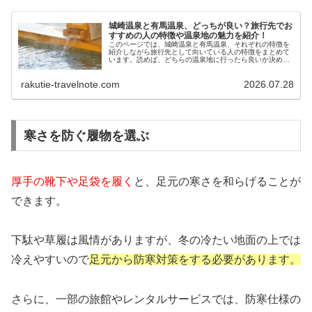
城崎温泉と有馬温泉、どっちが良い？旅行先でお
すすめの人の特徴や温泉地の魅力を紹介！
このページでは、城崎温泉と有馬温泉、それぞれの特徴を
紹介しながら旅行先として向いている人の特徴をまとめて
います。読めば、どちらの温泉地に行ったら良いか決める
ことができるでしょう。城崎温泉と有馬温泉それぞれの良
いところも分かるので、旅行先で迷っている方は参考にし
rakutie-travelnote.com
2026.07.28
てみてください。
寒さを防ぐ履物を選ぶ
厚手の靴下や足袋を履く
と、足元の寒さを和らげることが
できます。
下駄や草履は風情がありますが、冬の冷たい地面の上では
冷えやすいので
足元から防寒対策をする必要があります。
さらに、一部の旅館やレンタルサービスでは、防寒仕様の