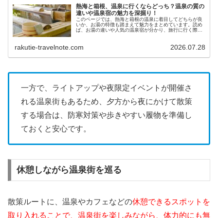
熱海と箱根、温泉に行くならどっち？温泉の質の
違いや温泉宿の魅力を深掘り！
このページでは、熱海と箱根の温泉に着目してどちらが良
いか、お湯の特徴も踏まえて魅力をまとめています。読め
ば、お湯の違いや人気の温泉宿が分かり、旅行に行く際に
自分にはどちらが合うかが分かります。
rakutie-travelnote.com
2026.07.28
一方で、ライトアップや夜限定イベントが開催さ
れる温泉街もあるため、夕方から夜にかけて散策
する場合は、防寒対策や歩きやすい履物を準備し
ておくと安心です。
休憩しながら温泉街を巡る
散策ルートに、温泉やカフェなどの
休憩できるスポットを
取り入れることで、温泉街を楽しみながら、体力的にも無