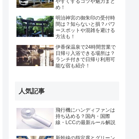
やすくするコツや魅力まと
め！
明治神宮の御朱印の受付時
間は？知らないと損？パワ
ースポットや混雑を避ける
方法も！
伊香保温泉で24時間営業で
日帰り入浴できる場所は？
ランチ付きで日帰り利用可
能な宿も紹介！
人気記事
飛行機にハンディファンは
持ち込める？国内・国際
線・LCCの最新ルール解説
新幹線の指定席とグリーン