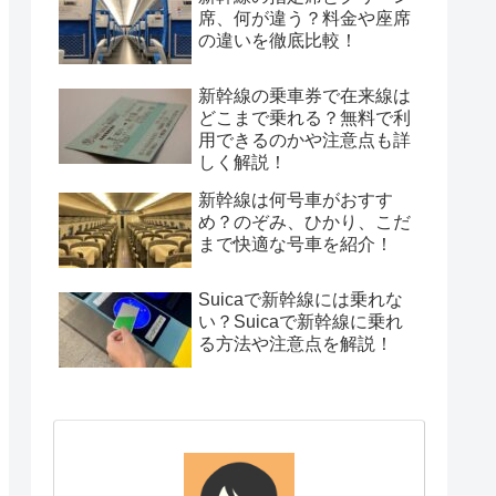
席、何が違う？料金や座席
の違いを徹底比較！
新幹線の乗車券で在来線は
どこまで乗れる？無料で利
用できるのかや注意点も詳
しく解説！
新幹線は何号車がおすす
め？のぞみ、ひかり、こだ
まで快適な号車を紹介！
Suicaで新幹線には乗れな
い？Suicaで新幹線に乗れ
る方法や注意点を解説！