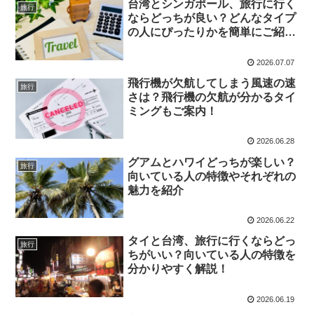
台湾とシンガポール、旅行に行く
旅行
ならどっちが良い？どんなタイプ
の人にぴったりかを簡単にご紹
介！
2026.07.07
飛行機が欠航してしまう風速の速
旅行
さは？飛行機の欠航が分かるタイ
ミングもご案内！
2026.06.28
グアムとハワイどっちが楽しい？
旅行
向いている人の特徴やそれぞれの
魅力を紹介
2026.06.22
タイと台湾、旅行に行くならどっ
旅行
ちがいい？向いている人の特徴を
分かりやすく解説！
2026.06.19