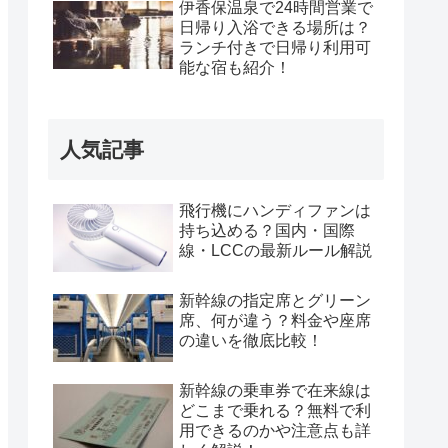
伊香保温泉で24時間営業で
日帰り入浴できる場所は？
ランチ付きで日帰り利用可
能な宿も紹介！
人気記事
飛行機にハンディファンは
持ち込める？国内・国際
線・LCCの最新ルール解説
新幹線の指定席とグリーン
席、何が違う？料金や座席
の違いを徹底比較！
新幹線の乗車券で在来線は
どこまで乗れる？無料で利
用できるのかや注意点も詳