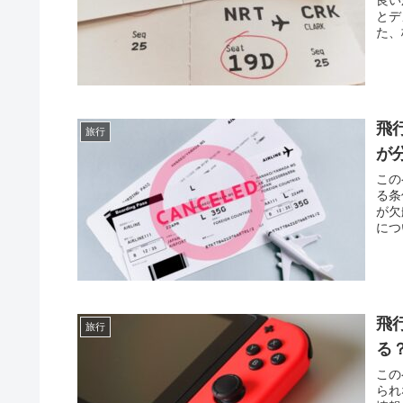
とデ
た、
際に
飛
旅行
が
この
る条
が欠
につ
航に
飛
旅行
る
この
られ