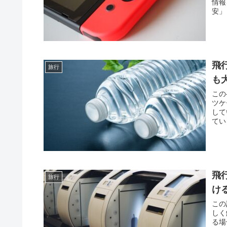
情報
安」
飛
旅行
も
この
ツケ
して
てい
り、
飛
旅行
け
この
しく
る場