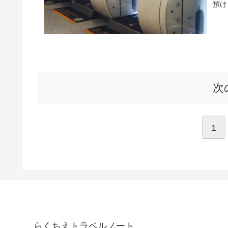
預け
次
1
らくちえトラベルノート