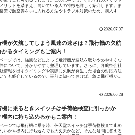
メリットを踏まえ、向いている人の特徴を詳しく紹介します。ま
格安で航空券を手に入れる方法やトラブル対策のため、購入する
気をつけることも説明していきます。
2026.07.07
行機が欠航してしまう風速の速さは？飛行機の欠航
分かるタイミングもご案内！
ページでは、強風などによって飛行機が運航を取りやめやすくな
件について、分かりやすく整理しています。さらに、各航空会社
航情報を出すタイミングや実際に欠航が発生した場合の対応方法
いても紹介しているので、事前に知っておけば、急に飛行機が欠
なった場合も冷静に対処できるはずです。
2026.06.28
行機に乗るときスイッチは手荷物検査に引っかか
？機内に持ち込めるかもご案内！
ページでは飛行機に乗る時、任天堂スイッチは手荷物検査で止め
ないかや機内に持ち込んでも大丈夫かなど、そんな疑問に答える