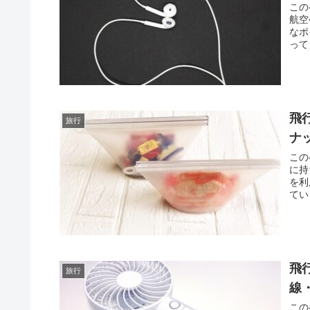
この
航空
なポ
って
飛
旅行
ナ
この
に持
を利
てい
飛
旅行
線
この