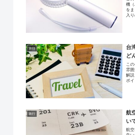
機（
をま
入り
台
旅行
ど
この
雰囲
解説
ポイ
ひ、
航
旅行
い
航空
良い