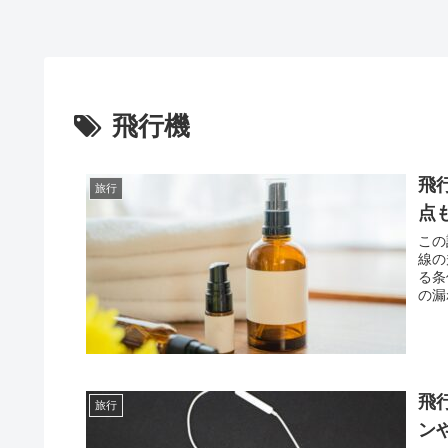
飛行機
飛
旅行
点
この
線の
る条
の漏
う。
飛
旅行
ン