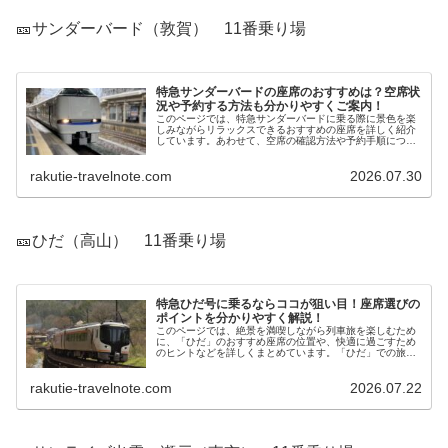
🎫サンダーバード（敦賀） 11番乗り場
特急サンダーバードの座席のおすすめは？空席状
況や予約する方法も分かりやすくご案内！
このページでは、特急サンダーバードに乗る際に景色を楽
しみながらリラックスできるおすすめの座席を詳しく紹介
しています。あわせて、空席の確認方法や予約手順につい
ても整理してあるので、サンダーバードの利用を考えてい
る方に役立つ内容となっています。
rakutie-travelnote.com
2026.07.30
🎫ひだ（高山） 11番乗り場
特急ひだ号に乗るならココが狙い目！座席選びの
ポイントを分かりやすく解説！
このページでは、絶景を満喫しながら列車旅を楽しむため
に、「ひだ」のおすすめ座席の位置や、快適に過ごすため
のヒントなどを詳しくまとめています。「ひだ」での旅を
検討されている方は、ぜひこちらの情報をチェックしてみ
てください。
rakutie-travelnote.com
2026.07.22