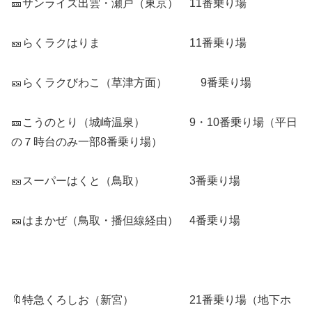
🎫サンライズ出雲・瀬戸（東京） 11番乗り場
🎫らくラクはりま 11番乗り場
🎫らくラクびわこ（草津方面） 9番乗り場
🎫こうのとり（城崎温泉） 9・10番乗り場（平日
の７時台のみ一部8番乗り場）
🎫スーパーはくと（鳥取） 3番乗り場
🎫はまかぜ（鳥取・播但線経由） 4番乗り場
🔖特急くろしお（新宮） 21番乗り場（地下ホ