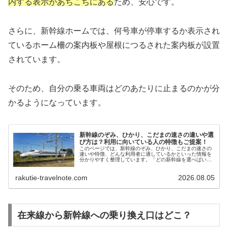
内する表示があちこちにある
ため、安心です。
さらに、新幹線ホームでは、何号車が停車するか表示され
ているホーム柵の案内板や屋根につるされた案内板が設置
されています。
そのため、自分の乗る車両はどのあたりに止まるのかが分
かるようになっています。
新幹線のぞみ、ひかり、こだまの速さの違いや選
び方は？利用に向いている人の特徴もご提案！
このページでは、新幹線のぞみ、ひかり、こだまの速さの
違いや特徴、どんな利用者に適しているかといった情報を
分かりやすく整理しています。「どの新幹線を選べばいい
のか分からない」と迷っている方に向けて、選択のヒント
としてお役立てください。
rakutie-travelnote.com
2026.08.05
在来線から新幹線への乗り換え口はどこ？