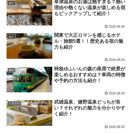
草津温泉のお湯は熱すぎる？熱い
旅行
理由や熱くない温泉が楽しめる宿
もピックアップして紹介！
2026.08.06
関東で大正ロマンを感じるホテ
旅行
ル・旅館5選！！歴史ある宿の魅
力も紹介
2026.08.03
特急ゆふいんの森の座席で絶景が
旅行
楽しめるおすすめは？車両の特徴
や予約の方法も紹介！
2026.08.03
武雄温泉、嬉野温泉どっちが良
お出かけ
い？それぞれの魅力を分かりやす
く紹介！
2026.08.02