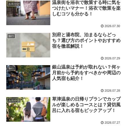
温泉街を浴衣で散策する時に気を
お出かけ
つけたいマナー！浴衣で散策を楽
しむコツも分かる！
2026.07.30
別府と湯布院、泊まるならどっ
旅行
ち？選び方のポイントやおすすめ
宿を徹底解説！
2026.07.29
銀山温泉は予約が取れない？何ヶ
旅行
月前から予約をすべきかや周辺の
人気宿も紹介！
2026.07.28
草津温泉の日帰りプランでカップ
お出かけ
ルが楽しめるコースとは？貸切風
呂に入れる宿もピックアップ！
2026.07.27